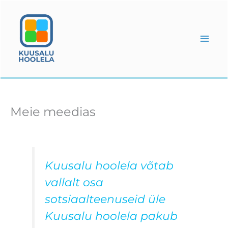
Skip
to
content
Meie meedias
Kuusalu hoolela võtab
vallalt osa
sotsiaalteenuseid üle
Kuusalu hoolela pakub