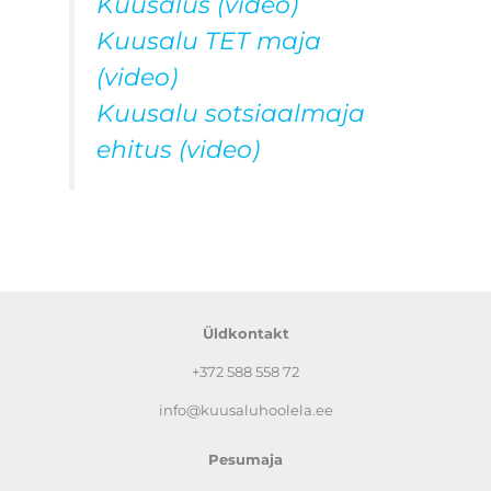
Kuusalus (video)
Kuusalu TET maja
(video)
Kuusalu sotsiaalmaja
ehitus (video)
Üldkontakt
+372
588 558 72
info@kuusaluhoolela.ee
Pesumaja