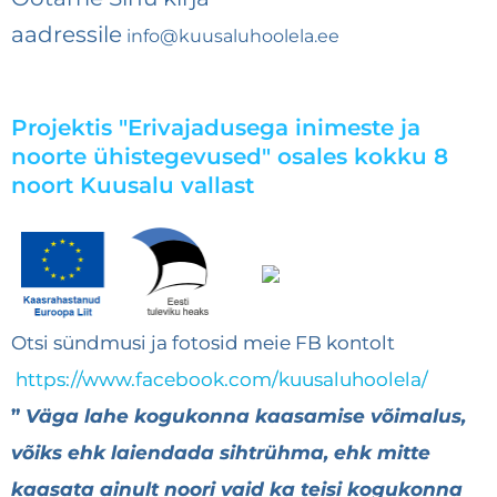
aadressile
info@kuusaluhoolela.ee
Projektis "Erivajadusega inimeste ja
noorte ühistegevused" osales kokku 8
noort Kuusalu vallast
Otsi sündmusi ja fotosid meie FB kontolt
https://www.facebook.com/kuusaluhoolela/
”
Väga lahe kogukonna kaasamise võimalus,
võiks ehk laiendada sihtrühma, ehk mitte
kaasata ainult noori vaid ka teisi kogukonna