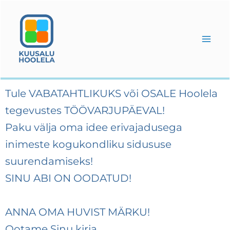
Skip
to
content
Tule VABATAHTLIKUKS või OSALE Hoolela
tegevustes TÖÖVARJUPÄEVAL!
Paku välja oma idee erivajadusega
inimeste kogukondliku sidususe
suurendamiseks!
SINU ABI ON OODATUD!
ANNA OMA HUVIST MÄRKU!
Ootame Sinu kirja