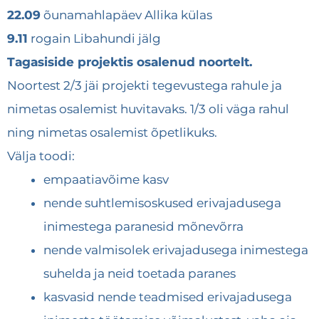
22.09
õunamahlapäev Allika külas
9.11
rogain Libahundi jälg
Tagasiside projektis osalenud noortelt.
Noortest 2/3 jäi projekti tegevustega rahule ja
nimetas osalemist huvitavaks. 1/3 oli väga rahul
ning nimetas osalemist õpetlikuks.
Välja toodi:
empaatiavõime kasv
nende suhtlemisoskused erivajadusega
inimestega paranesid mõnevõrra
nende valmisolek erivajadusega inimestega
suhelda ja neid toetada paranes
kasvasid nende teadmised erivajadusega