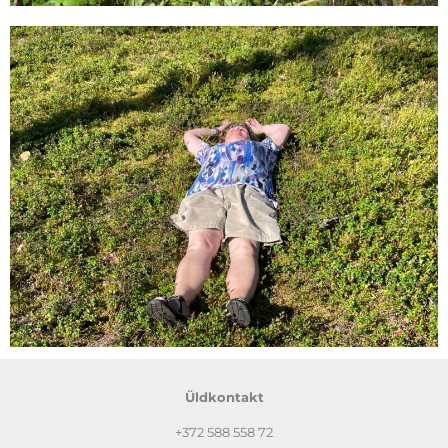
Üldkontakt
+372
588 558 72