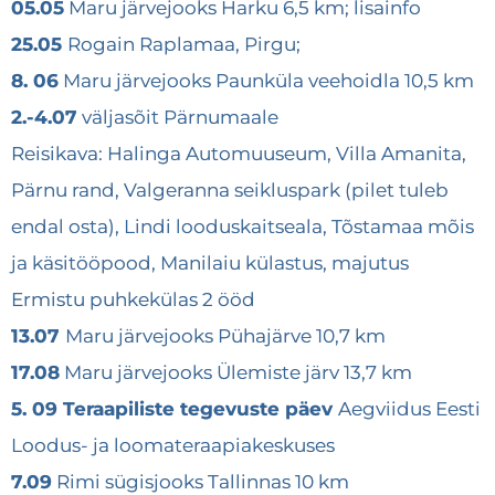
05.05
Maru järvejooks Harku 6,5 km; lisainfo
25.05
Rogain Raplamaa, Pirgu;
8. 06
Maru järvejooks Paunküla veehoidla 10,5 km
2.-4.07
väljasõit Pärnumaale
Reisikava: Halinga Automuuseum, Villa Amanita,
Pärnu rand, Valgeranna seikluspark (pilet tuleb
endal osta), Lindi looduskaitseala, Tõstamaa mõis
ja käsitööpood, Manilaiu külastus, majutus
Ermistu puhkekülas 2 ööd
13.07
Maru järvejooks Pühajärve 10,7 km
17.08
Maru järvejooks Ülemiste järv 13,7 km
5. 09 Teraapiliste tegevuste päev
Aegviidus Eesti
Loodus- ja loomateraapiakeskuses
7.09
Rimi sügisjooks Tallinnas 10 km