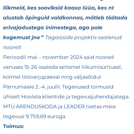
liikmeid, kes sooviksid kaasa lüüa, kes nt
alustab õpinguid valdkonnas, mõtleb töötada
erivajadustega inimestega, aga pole
kogemust jne
”
Tagasiside projektis osalenud
noorelt
Perioodil mai – november 2024 said noored
vanuses 15-26 osaleda seitsmel liikumisüritusel,
kolmel töövarjupäeval ning väljasõidul
Pärnumaale 2.-4. juulil. Tegevused toimusid
ühiselt Hoolela klientide ja tegevusjuhendajatega.
MTÜ ARENDUSKODA ja LEADER toetas meie
tegevusi 9 759,69 euroga
Toimus: