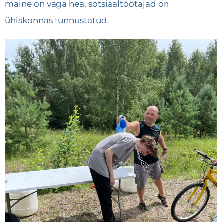
maine on väga hea, sotsiaaltöötajad on
ühiskonnas tunnustatud.