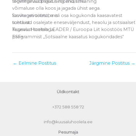
loovtegevus pakkus rõõmu, rahu ning tegemisnaudingut ning andis hea
võimaluse olla koos ja jagada ühist aega.
Savikunsti töötuba oli osa kogukonda kaasavatest loovtegevustest, mis
toetavad osalejate eneseväljendust, heaolu ja sotsiaalset suhtlust.
Tegevust toetab LEADER / Euroopa Liit koostöös MTÜ Kuusalu Hoolelaga,
programmist „Sotsiaalne kaasatus kogukondades“ ESF+.
←
Eelmine Postitus
Järgmine Postitus
→
Üldkontakt
+372
588 558 72
info@kuusaluhoolela.ee
Pesumaja