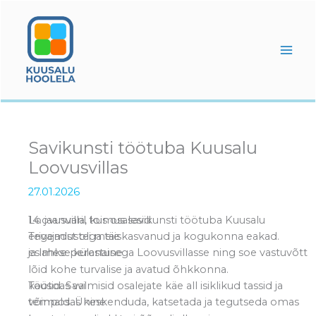
Skip
to
content
Savikunsti töötuba Kuusalu
Loovusvillas
27.01.2026
14. jaanuaril toimus savikunsti töötuba Kuusalu Loovusvilla, kus osalesid
erivajadustega täiskasvanud ja kogukonna eakad. Tegemist oli meie
esimese külastusega Loovusvillasse ning soe vastuvõtt ja lahke perenaine
lõid kohe turvalise ja avatud õhkkonna.
Töötoas valmisid osalejate käe all isiklikud tassid ja kausid. Savi
võimaldas keskenduda, katsetada ja tegutseda omas tempos. Ühine