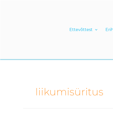
Skip
to
content
Ettevõttest
Eri
liikumisüritus