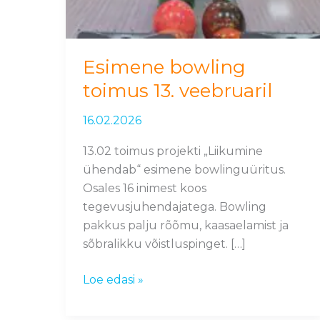
Esimene bowling
toimus 13. veebruaril
16.02.2026
13.02 toimus projekti „Liikumine
ühendab“ esimene bowlinguüritus.
Osales 16 inimest koos
tegevusjuhendajatega. Bowling
pakkus palju rõõmu, kaasaelamist ja
sõbralikku võistluspinget. […]
Loe edasi »