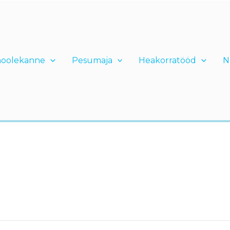
hoolekanne
Pesumaja
Heakorratööd
N